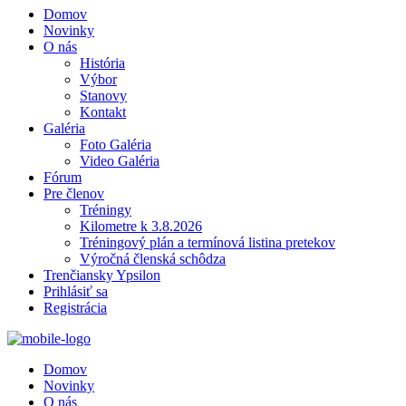
Domov
Novinky
O nás
História
Výbor
Stanovy
Kontakt
Galéria
Foto Galéria
Video Galéria
Fórum
Pre členov
Tréningy
Kilometre k 3.8.2026
Tréningový plán a termínová listina pretekov
Výročná členská schôdza
Trenčiansky Ypsilon
Prihlásiť sa
Registrácia
Domov
Novinky
O nás