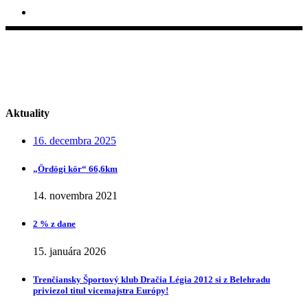
Pod Sokolice 35, 911 01 Trenčín
Aktuality
16. decembra 2025
„Ӧrdӧgi kӧr“ 66,6km
14. novembra 2021
2 % z dane
15. januára 2026
Trenčiansky Športový klub Dračia Légia 2012 si z Belehradu
priviezol titul vicemajstra Európy!