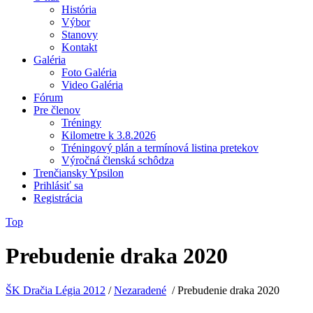
História
Výbor
Stanovy
Kontakt
Galéria
Foto Galéria
Video Galéria
Fórum
Pre členov
Tréningy
Kilometre k 3.8.2026
Tréningový plán a termínová listina pretekov
Výročná členská schôdza
Trenčiansky Ypsilon
Prihlásiť sa
Registrácia
Top
Prebudenie draka 2020
ŠK Dračia Légia 2012
/
Nezaradené
/
Prebudenie draka 2020