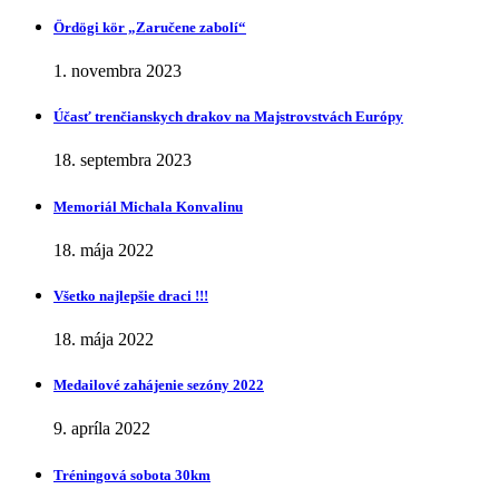
Ӧrdӧgi kӧr „Zaručene zabolí“
1. novembra 2023
Účasť trenčianskych drakov na Majstrovstvách Európy
18. septembra 2023
Memoriál Michala Konvalinu
18. mája 2022
Všetko najlepšie draci !!!
18. mája 2022
Medailové zahájenie sezóny 2022
9. apríla 2022
Tréningová sobota 30km