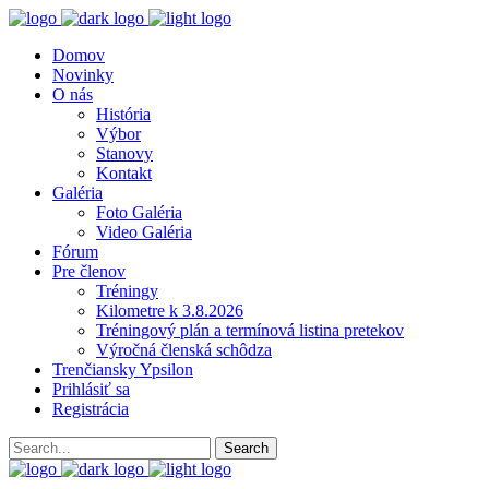
Domov
Novinky
O nás
História
Výbor
Stanovy
Kontakt
Galéria
Foto Galéria
Video Galéria
Fórum
Pre členov
Tréningy
Kilometre k 3.8.2026
Tréningový plán a termínová listina pretekov
Výročná členská schôdza
Trenčiansky Ypsilon
Prihlásiť sa
Registrácia