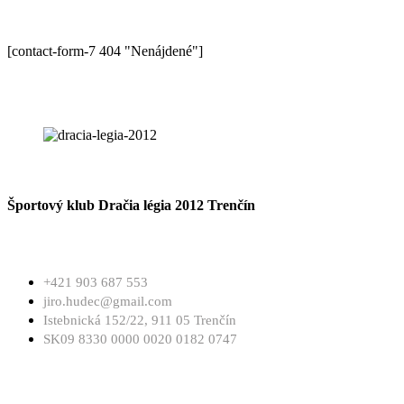
[contact-form-7 404 "Nenájdené"]
Športový klub Dračia légia 2012 Trenčín
+421 903 687 553
jiro.hudec@gmail.com
Istebnická 152/22, 911 05 Trenčín
SK09 8330 0000 0020 0182 0747