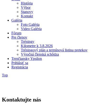
História
Výbor
Stanovy
Kontakt
Galéria
Foto Galéria
Video Galéria
Fórum
Pre členov
Tréningy
Kilometre k 3.8.2026
Tréningový plán a termínová listina pretekov
Výročná členská schôdza
Trenčiansky Ypsilon
Prihlásiť sa
Registrácia
Top
Kontaktujte nás