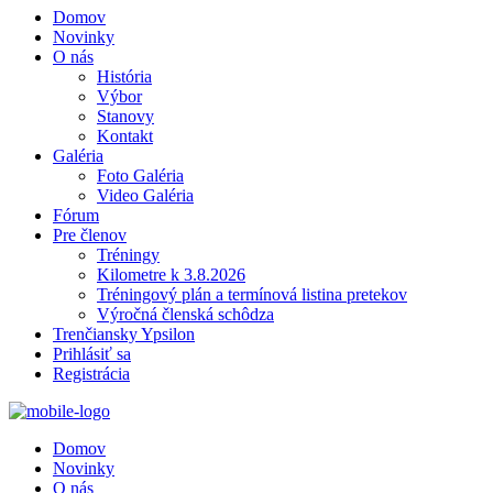
Domov
Novinky
O nás
História
Výbor
Stanovy
Kontakt
Galéria
Foto Galéria
Video Galéria
Fórum
Pre členov
Tréningy
Kilometre k 3.8.2026
Tréningový plán a termínová listina pretekov
Výročná členská schôdza
Trenčiansky Ypsilon
Prihlásiť sa
Registrácia
Domov
Novinky
O nás