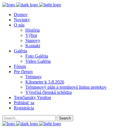
Domov
Novinky
O nás
História
Výbor
Stanovy
Kontakt
Galéria
Foto Galéria
Video Galéria
Fórum
Pre členov
Tréningy
Kilometre k 3.8.2026
Tréningový plán a termínová listina pretekov
Výročná členská schôdza
Trenčiansky Ypsilon
Prihlásiť sa
Registrácia