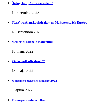
Ӧrdӧgi kӧr „Zaručene zabolí“
1. novembra 2023
Účasť trenčianskych drakov na Majstrovstvách Európy
18. septembra 2023
Memoriál Michala Konvalinu
18. mája 2022
Všetko najlepšie draci !!!
18. mája 2022
Medailové zahájenie sezóny 2022
9. apríla 2022
Tréningová sobota 30km