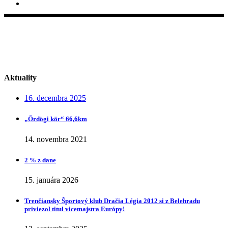
Pod Sokolice 35, 911 01 Trenčín
Aktuality
16. decembra 2025
„Ӧrdӧgi kӧr“ 66,6km
14. novembra 2021
2 % z dane
15. januára 2026
Trenčiansky Športový klub Dračia Légia 2012 si z Belehradu
priviezol titul vicemajstra Európy!