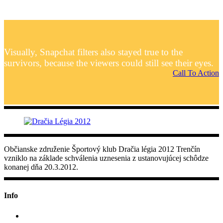
Visually, Snapchat filters also stayed true to the
survivors, because the viewers could still see their eyes.
Call To Action
Občianske združenie Športový klub Dračia légia 2012 Trenčín
vzniklo na základe schválenia uznesenia z ustanovujúcej schôdze
konanej dňa 20.3.2012.
Info
+421 907 707 188