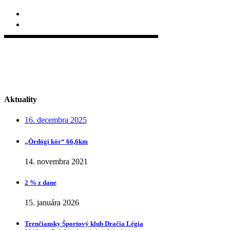
+421 907 707 188
Pod Sokolice 35, 911 01 Trenčín
Aktuality
16. decembra 2025
„Ӧrdӧgi kӧr“ 66,6km
14. novembra 2021
2 % z dane
15. januára 2026
Trenčiansky Športový klub Dračia Légia