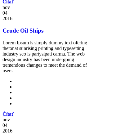
Čítať
nov
04
2016
Crude Oil Ships
Lorem Ipsum is simply dummy text ofering
thetonat sunrising printing and typesetting
industry seo is partysipati carma. The web
design industry has been undergoing
tremendous changes to meet the demand of
users....
Čítať
nov
04
2016