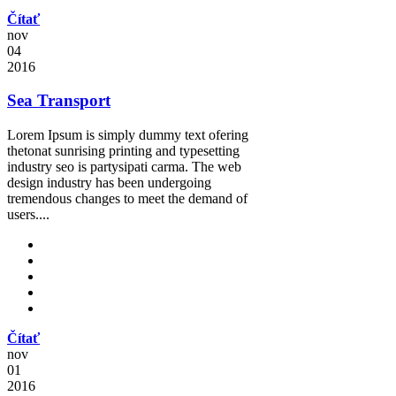
Čítať
nov
04
2016
Sea Transport
Lorem Ipsum is simply dummy text ofering
thetonat sunrising printing and typesetting
industry seo is partysipati carma. The web
design industry has been undergoing
tremendous changes to meet the demand of
users....
Čítať
nov
01
2016