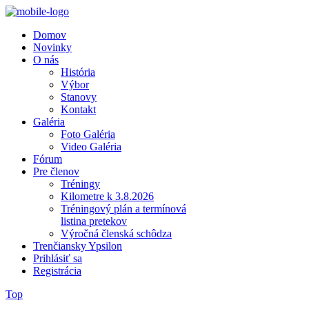
Domov
Novinky
O nás
História
Výbor
Stanovy
Kontakt
Galéria
Foto Galéria
Video Galéria
Fórum
Pre členov
Tréningy
Kilometre k 3.8.2026
Tréningový plán a termínová
listina pretekov
Výročná členská schôdza
Trenčiansky Ypsilon
Prihlásiť sa
Registrácia
Top