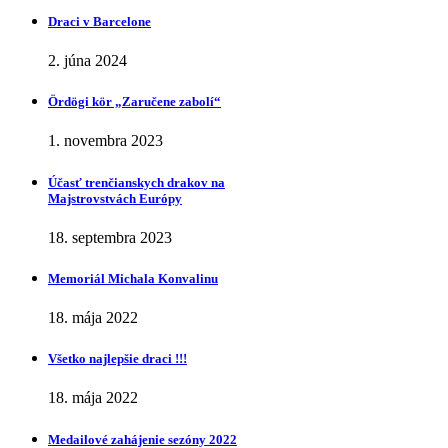
Draci v Barcelone
2. júna 2024
Ӧrdӧgi kӧr „Zaručene zabolí“
1. novembra 2023
Účasť trenčianskych drakov na
Majstrovstvách Európy
18. septembra 2023
Memoriál Michala Konvalinu
18. mája 2022
Všetko najlepšie draci !!!
18. mája 2022
Medailové zahájenie sezóny 2022