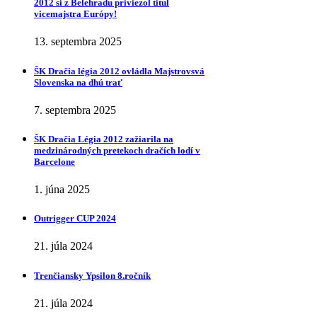
2012 si z Belehradu priviezol titul
vicemajstra Európy!
13. septembra 2025
ŠK Dračia légia 2012 ovládla Majstrovsvá
Slovenska na dhú trať
7. septembra 2025
ŠK Dračia Légia 2012 zažiarila na
medzinárodných pretekoch dračích lodí v
Barcelone
1. júna 2025
Outrigger CUP 2024
21. júla 2024
Trenčiansky Ypsilon 8.ročník
21. júla 2024