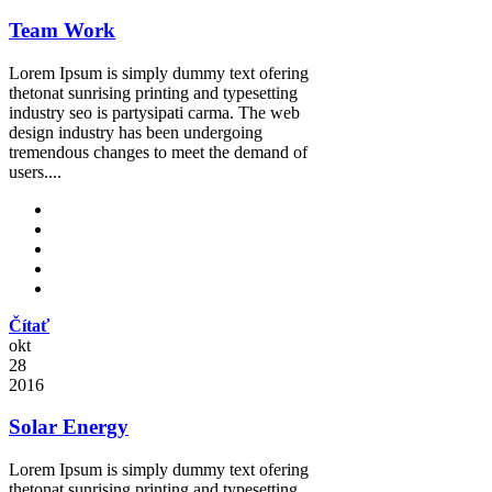
Team Work
Lorem Ipsum is simply dummy text ofering
thetonat sunrising printing and typesetting
industry seo is partysipati carma. The web
design industry has been undergoing
tremendous changes to meet the demand of
users....
Čítať
okt
28
2016
Solar Energy
Lorem Ipsum is simply dummy text ofering
thetonat sunrising printing and typesetting