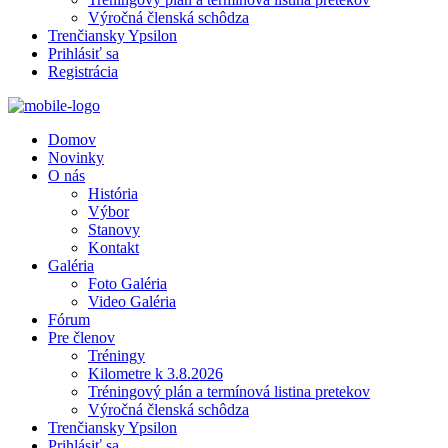
Výročná členská schôdza
Trenčiansky Ypsilon
Prihlásiť sa
Registrácia
Domov
Novinky
O nás
História
Výbor
Stanovy
Kontakt
Galéria
Foto Galéria
Video Galéria
Fórum
Pre členov
Tréningy
Kilometre k 3.8.2026
Tréningový plán a termínová listina pretekov
Výročná členská schôdza
Trenčiansky Ypsilon
Prihlásiť sa