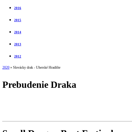
2016
2015
2014
2013
2012
2020
» Slovácky drak - Uherské Hradište
Prebudenie Draka