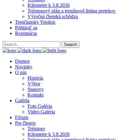
Kilometre k 3.8.2026
Tréningový plán a termínová listina pretekov
Výročná členská schôdza
Trenčiansky Ypsilon
Prihlásiť sa
Registrácia
Domov
Novinky
O nás
História
Výbor
Stanovy
Kontakt
Galéria
Foto Galéria
Video Galéria
Fórum
Pre členov
Tréningy
Kilometre k 3.8.2026
Tréningový plán a termínová listina pretekov