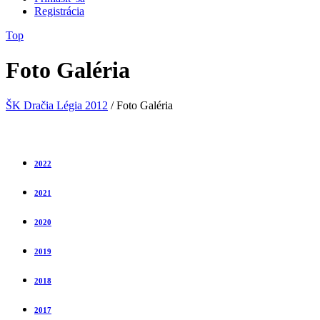
Registrácia
Top
Foto Galéria
ŠK Dračia Légia 2012
/
Foto Galéria
2022
2021
2020
2019
2018
2017