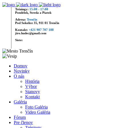
Tréningy:
15:00 - 17:00
Pondelok, Streda a Piatok
Adresa:
Trenčín
Pod Sokolice 35, 911 01 Trenčín
Kontakt:
+421 907 707 188
jiro.hudec@gmail.com
Siete:
Domov
Novinky
O nás
História
Výbor
Stanovy
Kontakt
Galéria
Foto Galéria
Video Galéria
Fórum
Pre členov
Tréningy