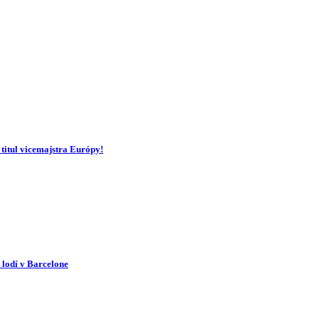
 titul vicemajstra Európy!
 lodí v Barcelone