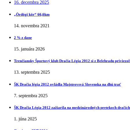
16. decembra 2025
„Ӧrdӧgi kӧr“ 66,6km
14. novembra 2021
2 % z dane
15. januára 2026
Trenčiansky Športový klub Dračia Légia 2012 si z Belehradu priviezol
13. septembra 2025
ŠK Dračia légia 2012 ovládla Majstrovsvá Slovenska na dhú trať
7. septembra 2025
ŠK Dračia Légia 2012 zažiarila na medzinárodných pretekoch dračích
1. júna 2025