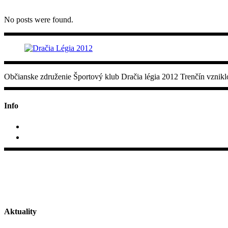
No posts were found.
Občianske združenie Športový klub Dračia légia 2012 Trenčín vznikl
Info
+421 907 707 188
Pod Sokolice 35, 911 01 Trenčín
Aktuality