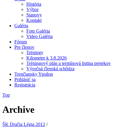
História
Výbor
Stanovy
Kontakt
Galéria
Foto Galéria
Video Galéria
Fórum
Pre členov
Tréningy
Kilometre k 3.8.2026
Tréningový plán a termínová listina pretekov
Výročná členská schôdza
Trenčiansky Ypsilon
Prihlásiť sa
Registrácia
Top
Archive
ŠK Dračia Légia 2012
/