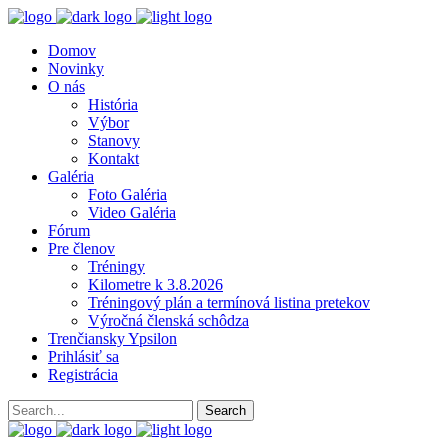
Domov
Novinky
O nás
História
Výbor
Stanovy
Kontakt
Galéria
Foto Galéria
Video Galéria
Fórum
Pre členov
Tréningy
Kilometre k 3.8.2026
Tréningový plán a termínová listina pretekov
Výročná členská schôdza
Trenčiansky Ypsilon
Prihlásiť sa
Registrácia