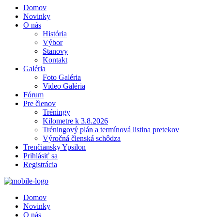
Domov
Novinky
O nás
História
Výbor
Stanovy
Kontakt
Galéria
Foto Galéria
Video Galéria
Fórum
Pre členov
Tréningy
Kilometre k 3.8.2026
Tréningový plán a termínová listina pretekov
Výročná členská schôdza
Trenčiansky Ypsilon
Prihlásiť sa
Registrácia
Domov
Novinky
O nás